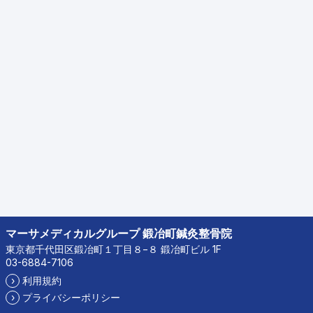
マーサメディカルグループ 鍛冶町鍼灸整骨院
東京都千代田区鍛冶町１丁目８−８ 鍛冶町ビル 1F
03-6884-7106
›
利用規約
›
プライバシーポリシー